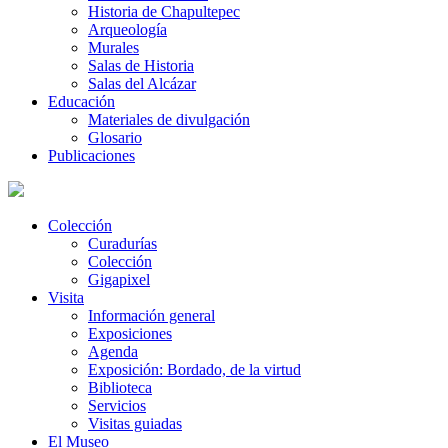
Historia de Chapultepec
Arqueología
Murales
Salas de Historia
Salas del Alcázar
Educación
Materiales de divulgación
Glosario
Publicaciones
Colección
Curadurías
Colección
Gigapixel
Visita
Información general
Exposiciones
Agenda
Exposición: Bordado, de la virtud
Biblioteca
Servicios
Visitas guiadas
El Museo