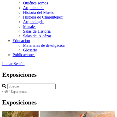
Quiénes somos
Arquitectura
Historia del Museo
Historia de Chapultepec
Arqueología
Murales
Salas de Historia
Salas del Alcázar
Educación
Materiales de divulgación
Glosario
Publicaciones
Iniciar Sesión
Exposiciones
/
Exposiciones
Exposiciones