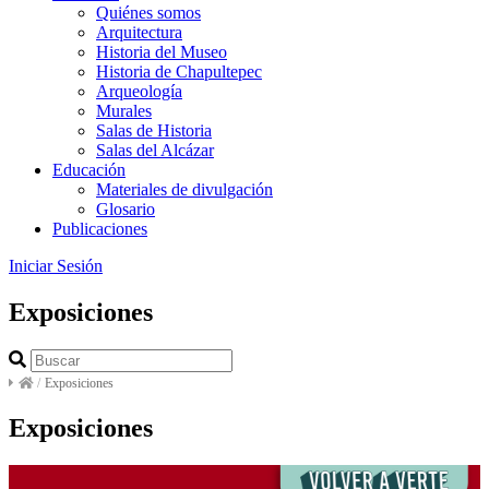
Quiénes somos
Arquitectura
Historia del Museo
Historia de Chapultepec
Arqueología
Murales
Salas de Historia
Salas del Alcázar
Educación
Materiales de divulgación
Glosario
Publicaciones
Iniciar Sesión
Exposiciones
/
Exposiciones
Exposiciones