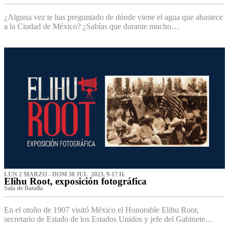
¿Alguna vez te has preguntado de dónde viene el agua que abastece
a la Ciudad de México? ¿Sabías que durante mucho…
LUN 2 MARZO - DOM 30 JUL 2023, 9-17 H.
Elihu Root, exposición fotográfica
Sala de Batalla
En el otoño de 1907 visitó México el Honorable Elihu Root,
secretario de Estado de los Estados Unidos y jefe del Gabinete…