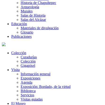
Historia de Chapultepec
Arqueología
Murales
Salas de Historia
Salas del Alcázar
Educación
Materiales de divulgación
Glosario
Publicaciones
Colección
Curadurías
Colección
Gigapixel
Visita
Información general
Exposiciones
Agenda
Exposición: Bordado, de la virtud
Biblioteca
Servicios
Visitas guiadas
El Museo