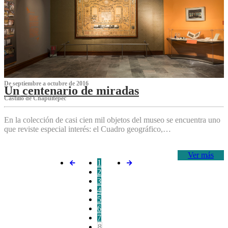
De septiembre a octubre de 2016
Un centenario de miradas
Castillo de Chapultepec
En la colección de casi cien mil objetos del museo se encuentra uno
que reviste especial interés: el Cuadro geográfico,…
Ver más
1
2
3
4
5
6
7
8