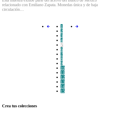
Esta muestra exhibe parte del acervo del Banco de México
relacionado con Emiliano Zapata. Monedas única y de baja
circulación…
1
2
3
4
5
6
7
8
9
10
11
12
13
14
15
Crea tus colecciones