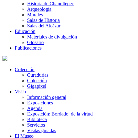
Historia de Chapultepec
Arqueología
Murales
Salas de Historia
Salas del Alcázar
Educación
Materiales de divulgación
Glosario
Publicaciones
Colección
Curadurías
Colección
Gigapixel
Visita
Información general
Exposiciones
Agenda
Exposición: Bordado, de la virtud
Biblioteca
Servicios
Visitas guiadas
El Museo