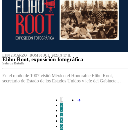
LUN 2 MARZO - DOM 30 JUL 2023, 9-17 H.
Elihu Root, exposición fotográfica
Sala de Batalla
En el otoño de 1907 visitó México el Honorable Elihu Root,
secretario de Estado de los Estados Unidos y jefe del Gabinete…
1
2
3
4
5
6