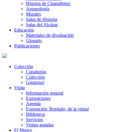
Historia de Chapultepec
Arqueología
Murales
Salas de Historia
Salas del Alcázar
Educación
Materiales de divulgación
Glosario
Publicaciones
Colección
Curadurías
Colección
Gigapixel
Visita
Información general
Exposiciones
Agenda
Exposición: Bordado, de la virtud
Biblioteca
Servicios
Visitas guiadas
El Museo