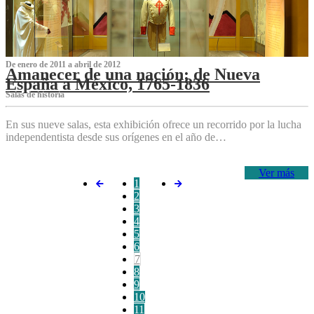
De enero de 2011 a abril de 2012
Amanecer de una nación: de Nueva
España a México, 1765-1836
Salas de historia
En sus nueve salas, esta exhibición ofrece un recorrido por la lucha
independentista desde sus orígenes en el año de…
Ver más
1
2
3
4
5
6
7
8
9
10
11