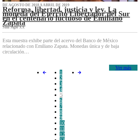
DE AGOSTO DE 2018 A ABRIL DE 2019
Reforma, libertad, justicia y ley. La
moneda del Ejército Libertador del Sur
en el centenario luctuoso de Emiliano
Zapata
Sala Siglo XX
Esta muestra exhibe parte del acervo del Banco de México
relacionado con Emiliano Zapata. Monedas única y de baja
circulación…
Ver más
1
2
3
4
5
6
7
8
9
10
11
12
13