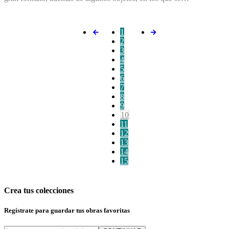
1
2
3
4
5
6
7
8
9
10
11
12
13
14
15
Crea tus colecciones
Regístrate para guardar tus obras favoritas