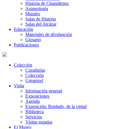
Historia de Chapultepec
Arqueología
Murales
Salas de Historia
Salas del Alcázar
Educación
Materiales de divulgación
Glosario
Publicaciones
Colección
Curadurías
Colección
Gigapixel
Visita
Información general
Exposiciones
Agenda
Exposición: Bordado, de la virtud
Biblioteca
Servicios
Visitas guiadas
El Museo