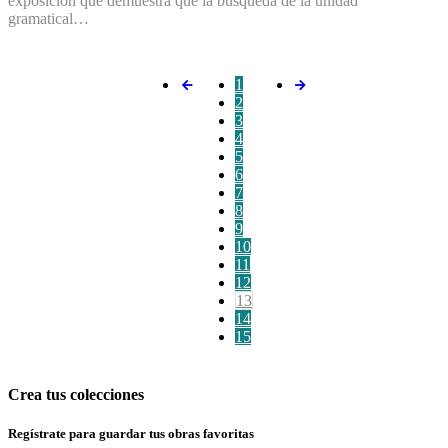
exposición que demuestra que la búsqueda de la unidad
gramatical…
1
2
3
4
5
6
7
8
9
10
11
12
13
14
15
Crea tus colecciones
Regístrate para guardar tus obras favoritas