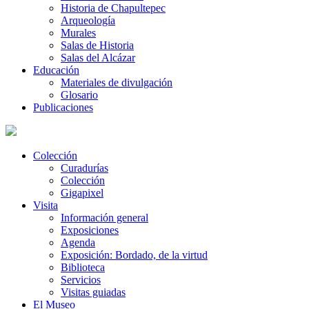
Historia de Chapultepec
Arqueología
Murales
Salas de Historia
Salas del Alcázar
Educación
Materiales de divulgación
Glosario
Publicaciones
Colección
Curadurías
Colección
Gigapixel
Visita
Información general
Exposiciones
Agenda
Exposición: Bordado, de la virtud
Biblioteca
Servicios
Visitas guiadas
El Museo