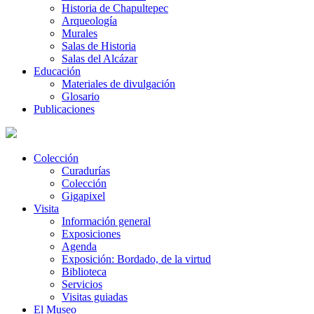
Historia de Chapultepec
Arqueología
Murales
Salas de Historia
Salas del Alcázar
Educación
Materiales de divulgación
Glosario
Publicaciones
Colección
Curadurías
Colección
Gigapixel
Visita
Información general
Exposiciones
Agenda
Exposición: Bordado, de la virtud
Biblioteca
Servicios
Visitas guiadas
El Museo