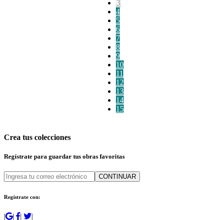
3
4
5
6
7
8
9
10
11
12
13
14
15
Crea tus colecciones
Regístrate para guardar tus obras favoritas
CONTINUAR
Regístrate con:
|
|
|
|