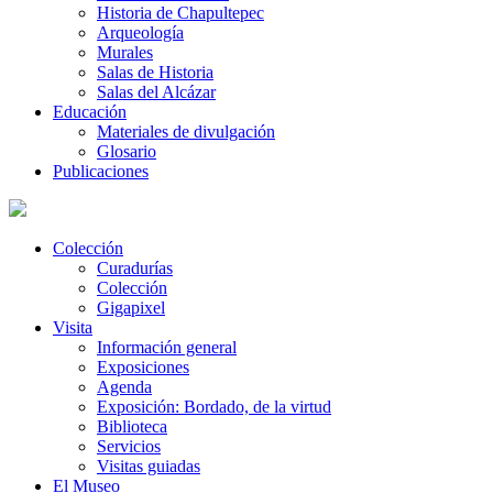
Historia de Chapultepec
Arqueología
Murales
Salas de Historia
Salas del Alcázar
Educación
Materiales de divulgación
Glosario
Publicaciones
Colección
Curadurías
Colección
Gigapixel
Visita
Información general
Exposiciones
Agenda
Exposición: Bordado, de la virtud
Biblioteca
Servicios
Visitas guiadas
El Museo