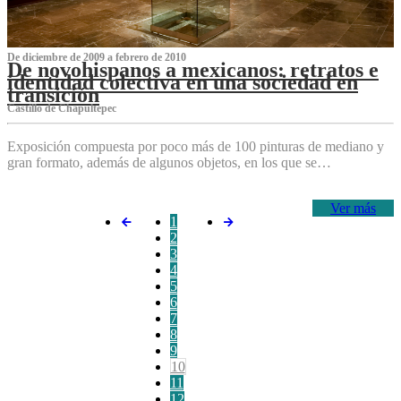
De diciembre de 2009 a febrero de 2010
De novohispanos a mexicanos: retratos e
identidad colectiva en una sociedad en
transición
Castillo de Chapultepec
Exposición compuesta por poco más de 100 pinturas de mediano y
gran formato, además de algunos objetos, en los que se…
Ver más
1
2
3
4
5
6
7
8
9
10
11
12