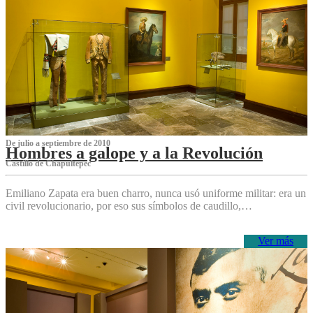
De julio a septiembre de 2010
Hombres a galope y a la Revolución
Castillo de Chapultepec
Emiliano Zapata era buen charro, nunca usó uniforme militar: era un
civil revolucionario, por eso sus símbolos de caudillo,…
Ver más