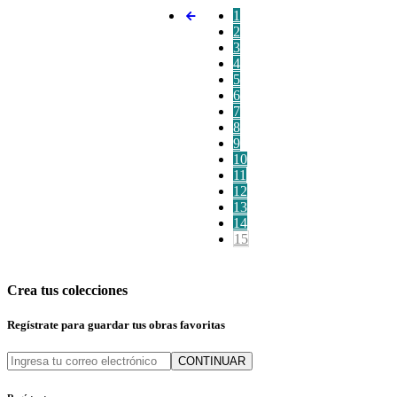
1
2
3
4
5
6
7
8
9
10
11
12
13
14
15
Crea tus colecciones
Regístrate para guardar tus obras favoritas
CONTINUAR