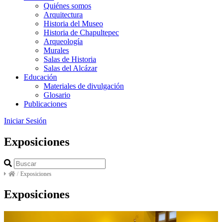
Quiénes somos
Arquitectura
Historia del Museo
Historia de Chapultepec
Arqueología
Murales
Salas de Historia
Salas del Alcázar
Educación
Materiales de divulgación
Glosario
Publicaciones
Iniciar Sesión
Exposiciones
/
Exposiciones
Exposiciones