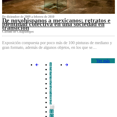
De diciembre de 2009 a febrero de 2010
De novohispanos a mexicanos: retratos e
identidad colectiva en una sociedad en
transición
Castillo de Chapultepec
Exposición compuesta por poco más de 100 pinturas de mediano y
gran formato, además de algunos objetos, en los que se…
Ver más
1
2
3
4
5
6
7
8
9
10
11
12