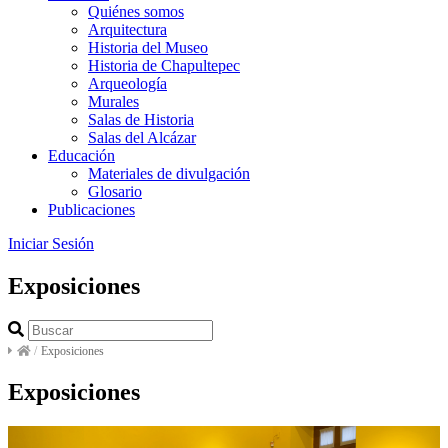
Quiénes somos
Arquitectura
Historia del Museo
Historia de Chapultepec
Arqueología
Murales
Salas de Historia
Salas del Alcázar
Educación
Materiales de divulgación
Glosario
Publicaciones
Iniciar Sesión
Exposiciones
/
Exposiciones
Exposiciones