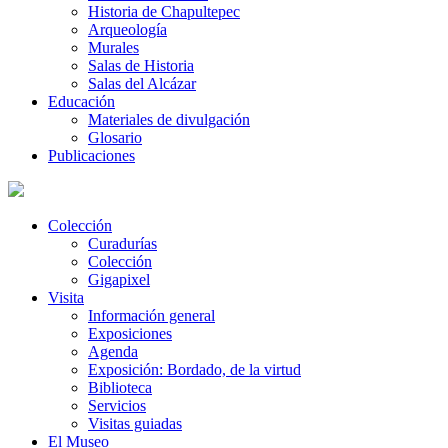
Historia de Chapultepec
Arqueología
Murales
Salas de Historia
Salas del Alcázar
Educación
Materiales de divulgación
Glosario
Publicaciones
Colección
Curadurías
Colección
Gigapixel
Visita
Información general
Exposiciones
Agenda
Exposición: Bordado, de la virtud
Biblioteca
Servicios
Visitas guiadas
El Museo