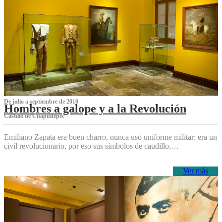
De julio a septiembre de 2010
Hombres a galope y a la Revolución
Castillo de Chapultepec
Emiliano Zapata era buen charro, nunca usó uniforme militar: era un
civil revolucionario, por eso sus símbolos de caudillo,…
Ver más