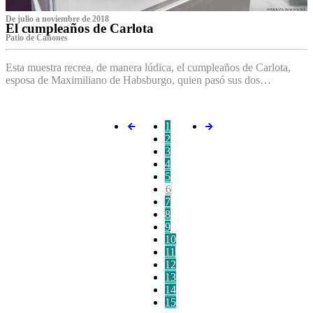
De julio a noviembre de 2018
El cumpleaños de Carlota
Patio de Cañones
Esta muestra recrea, de manera lúdica, el cumpleaños de Carlota,
esposa de Maximiliano de Habsburgo, quien pasó sus dos…
1
2
3
4
5
6
7
8
9
10
11
12
13
14
15