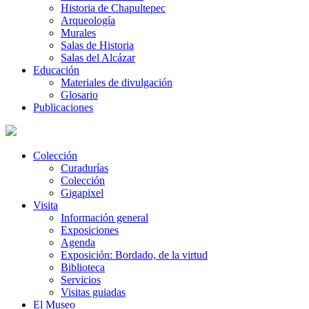
Historia de Chapultepec
Arqueología
Murales
Salas de Historia
Salas del Alcázar
Educación
Materiales de divulgación
Glosario
Publicaciones
Colección
Curadurías
Colección
Gigapixel
Visita
Información general
Exposiciones
Agenda
Exposición: Bordado, de la virtud
Biblioteca
Servicios
Visitas guiadas
El Museo