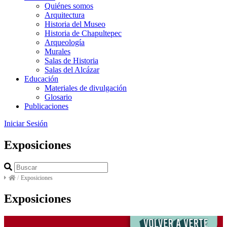
Quiénes somos
Arquitectura
Historia del Museo
Historia de Chapultepec
Arqueología
Murales
Salas de Historia
Salas del Alcázar
Educación
Materiales de divulgación
Glosario
Publicaciones
Iniciar Sesión
Exposiciones
/
Exposiciones
Exposiciones