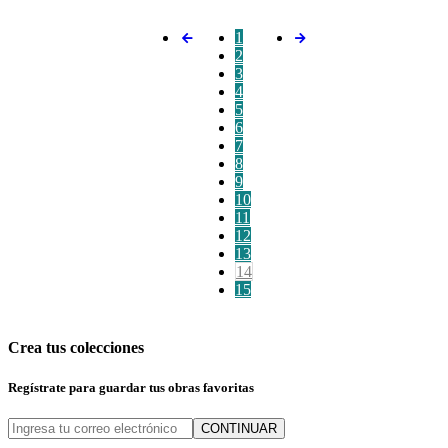
1
2
3
4
5
6
7
8
9
10
11
12
13
14
15
Crea tus colecciones
Regístrate para guardar tus obras favoritas
CONTINUAR