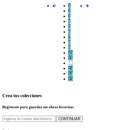
1
2
3
4
5
6
7
8
9
10
11
12
13
14
15
Crea tus colecciones
Regístrate para guardar tus obras favoritas
CONTINUAR