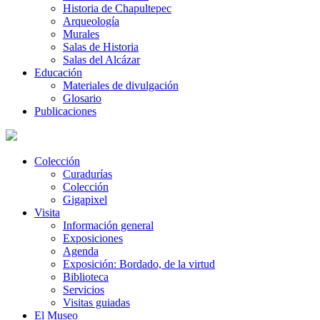
Historia de Chapultepec
Arqueología
Murales
Salas de Historia
Salas del Alcázar
Educación
Materiales de divulgación
Glosario
Publicaciones
Colección
Curadurías
Colección
Gigapixel
Visita
Información general
Exposiciones
Agenda
Exposición: Bordado, de la virtud
Biblioteca
Servicios
Visitas guiadas
El Museo