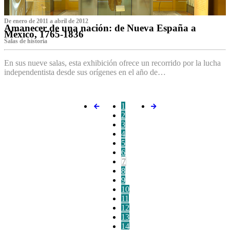
De enero de 2011 a abril de 2012
Amanecer de una nación: de Nueva España a
México, 1765-1836
Salas de historia
En sus nueve salas, esta exhibición ofrece un recorrido por la lucha
independentista desde sus orígenes en el año de…
1
2
3
4
5
6
7
8
9
10
11
12
13
14