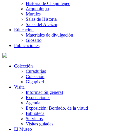
Historia de Chapultepec
Arqueología
Murales
Salas de Historia
Salas del Alcázar
Educación
Materiales de divulgación
Glosario
Publicaciones
Colección
Curadurías
Colección
Gigapixel
Visita
Información general
Exposiciones
Agenda
Exposición: Bordado, de la virtud
Biblioteca
Servicios
Visitas guiadas
El Museo