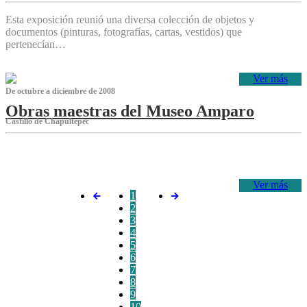
Esta exposición reunió una diversa colección de objetos y
documentos (pinturas, fotografías, cartas, vestidos) que
pertenecían…
Ver más
De octubre a diciembre de 2008
Obras maestras del Museo Amparo
Castillo de Chapultepec
‌
Ver más
1
2
3
4
5
6
7
8
9
10