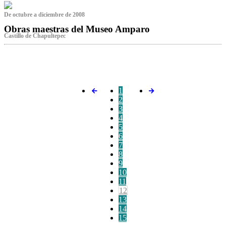
De octubre a diciembre de 2008
Obras maestras del Museo Amparo
Castillo de Chapultepec
‌
1
2
3
4
5
6
7
8
9
10
11
12
13
14
15