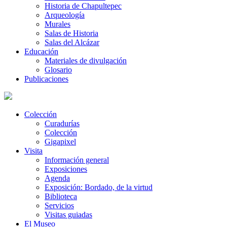
Historia de Chapultepec
Arqueología
Murales
Salas de Historia
Salas del Alcázar
Educación
Materiales de divulgación
Glosario
Publicaciones
Colección
Curadurías
Colección
Gigapixel
Visita
Información general
Exposiciones
Agenda
Exposición: Bordado, de la virtud
Biblioteca
Servicios
Visitas guiadas
El Museo