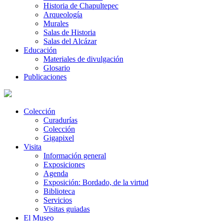
Historia de Chapultepec
Arqueología
Murales
Salas de Historia
Salas del Alcázar
Educación
Materiales de divulgación
Glosario
Publicaciones
Colección
Curadurías
Colección
Gigapixel
Visita
Información general
Exposiciones
Agenda
Exposición: Bordado, de la virtud
Biblioteca
Servicios
Visitas guiadas
El Museo