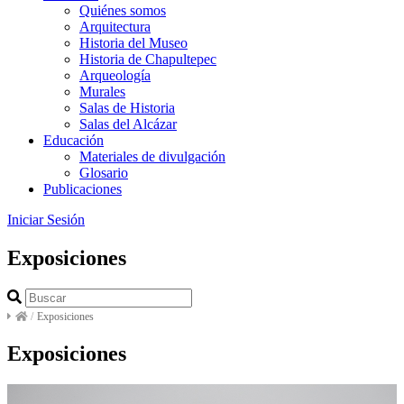
Quiénes somos
Arquitectura
Historia del Museo
Historia de Chapultepec
Arqueología
Murales
Salas de Historia
Salas del Alcázar
Educación
Materiales de divulgación
Glosario
Publicaciones
Iniciar Sesión
Exposiciones
/
Exposiciones
Exposiciones