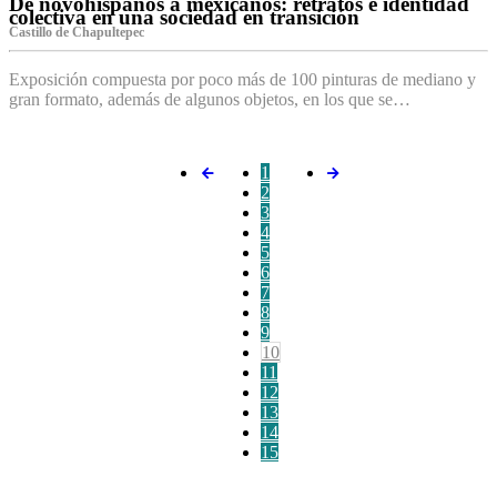
De novohispanos a mexicanos: retratos e identidad
colectiva en una sociedad en transición
Castillo de Chapultepec
Exposición compuesta por poco más de 100 pinturas de mediano y
gran formato, además de algunos objetos, en los que se…
1
2
3
4
5
6
7
8
9
10
11
12
13
14
15