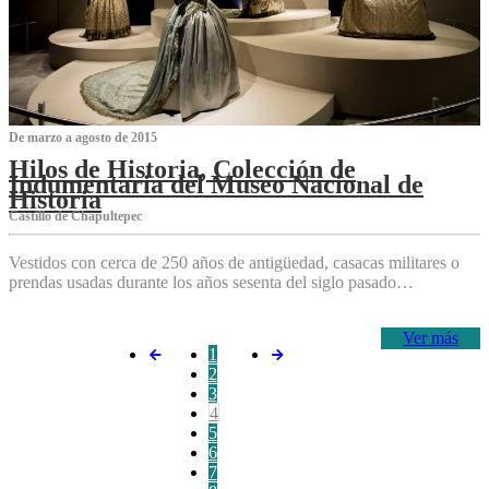
De marzo a agosto de 2015
Hilos de Historia, Colección de
Indumentaria del Museo Nacional de
Historia
Castillo de Chapultepec
Vestidos con cerca de 250 años de antigüedad, casacas militares o
prendas usadas durante los años sesenta del siglo pasado…
Ver más
1
2
3
4
5
6
7