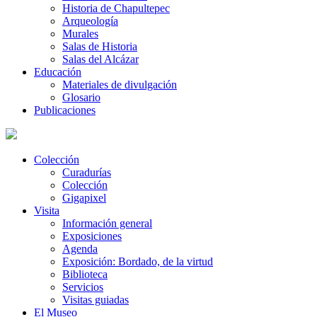
Historia de Chapultepec
Arqueología
Murales
Salas de Historia
Salas del Alcázar
Educación
Materiales de divulgación
Glosario
Publicaciones
Colección
Curadurías
Colección
Gigapixel
Visita
Información general
Exposiciones
Agenda
Exposición: Bordado, de la virtud
Biblioteca
Servicios
Visitas guiadas
El Museo