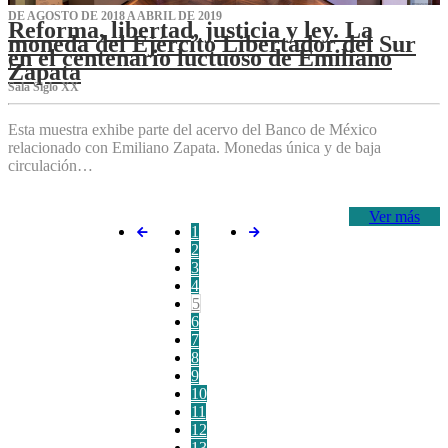
DE AGOSTO DE 2018 A ABRIL DE 2019
Reforma, libertad, justicia y ley. La
moneda del Ejército Libertador del Sur
en el centenario luctuoso de Emiliano
Zapata
Sala Siglo XX
Esta muestra exhibe parte del acervo del Banco de México
relacionado con Emiliano Zapata. Monedas única y de baja
circulación…
Ver más
1
2
3
4
5
6
7
8
9
10
11
12
13