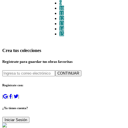
9
10
11
12
13
14
15
Crea tus colecciones
Regístrate para guardar tus obras favoritas
CONTINUAR
Regístrate con:
|
|
|
|
¿Ya tienes cuenta?
Iniciar Sesión