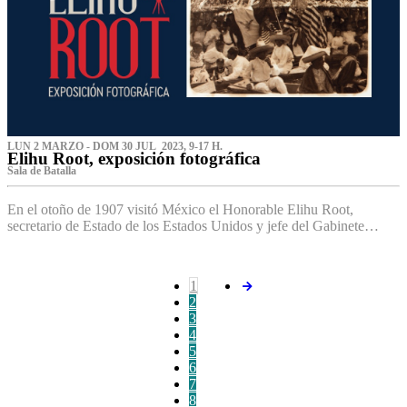
LUN 2 MARZO - DOM 30 JUL 2023, 9-17 H.
Elihu Root, exposición fotográfica
Sala de Batalla
En el otoño de 1907 visitó México el Honorable Elihu Root,
secretario de Estado de los Estados Unidos y jefe del Gabinete…
1
2
3
4
5
6
7
8