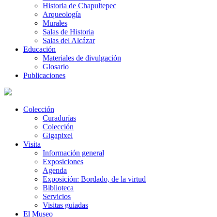
Historia de Chapultepec
Arqueología
Murales
Salas de Historia
Salas del Alcázar
Educación
Materiales de divulgación
Glosario
Publicaciones
Colección
Curadurías
Colección
Gigapixel
Visita
Información general
Exposiciones
Agenda
Exposición: Bordado, de la virtud
Biblioteca
Servicios
Visitas guiadas
El Museo