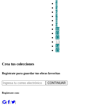
4
5
6
7
8
9
10
11
12
13
14
15
Crea tus colecciones
Regístrate para guardar tus obras favoritas
CONTINUAR
Regístrate con:
|
|
|
|