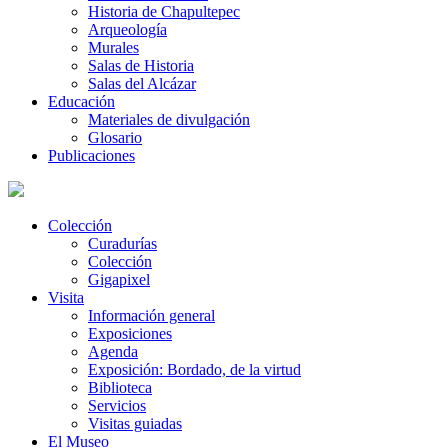
Historia de Chapultepec
Arqueología
Murales
Salas de Historia
Salas del Alcázar
Educación
Materiales de divulgación
Glosario
Publicaciones
Colección
Curadurías
Colección
Gigapixel
Visita
Información general
Exposiciones
Agenda
Exposición: Bordado, de la virtud
Biblioteca
Servicios
Visitas guiadas
El Museo