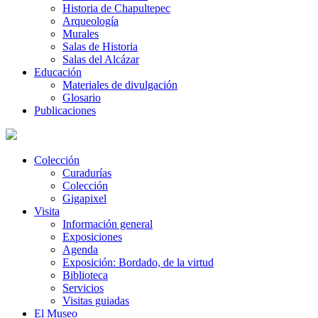
Historia de Chapultepec
Arqueología
Murales
Salas de Historia
Salas del Alcázar
Educación
Materiales de divulgación
Glosario
Publicaciones
Colección
Curadurías
Colección
Gigapixel
Visita
Información general
Exposiciones
Agenda
Exposición: Bordado, de la virtud
Biblioteca
Servicios
Visitas guiadas
El Museo