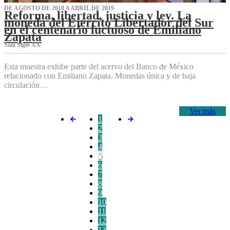
DE AGOSTO DE 2018 A ABRIL DE 2019
Reforma, libertad, justicia y ley. La
moneda del Ejército Libertador del Sur
en el centenario luctuoso de Emiliano
Zapata
Sala Siglo XX
Esta muestra exhibe parte del acervo del Banco de México
relacionado con Emiliano Zapata. Monedas única y de baja
circulación…
Ver más
1
2
3
4
5
6
7
8
9
10
11
12
13