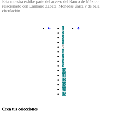
Esta muestra exhibe parte del acervo del Banco de México
relacionado con Emiliano Zapata. Monedas única y de baja
circulación…
1
2
3
4
5
6
7
8
9
10
11
12
13
14
15
Crea tus colecciones