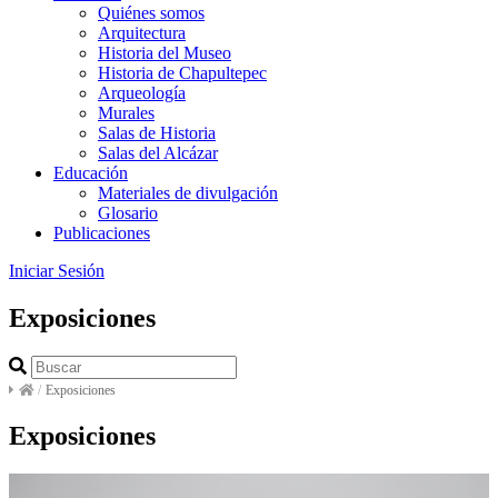
Quiénes somos
Arquitectura
Historia del Museo
Historia de Chapultepec
Arqueología
Murales
Salas de Historia
Salas del Alcázar
Educación
Materiales de divulgación
Glosario
Publicaciones
Iniciar Sesión
Exposiciones
/
Exposiciones
Exposiciones