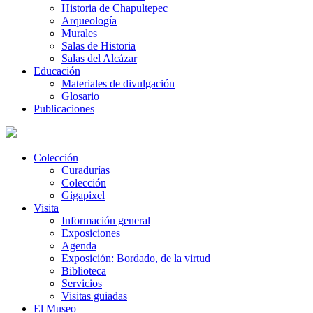
Historia de Chapultepec
Arqueología
Murales
Salas de Historia
Salas del Alcázar
Educación
Materiales de divulgación
Glosario
Publicaciones
Colección
Curadurías
Colección
Gigapixel
Visita
Información general
Exposiciones
Agenda
Exposición: Bordado, de la virtud
Biblioteca
Servicios
Visitas guiadas
El Museo