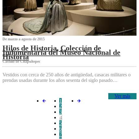
De marzo a agosto de 2015
Hilos de Historia, Colección de
Indumentaria del Museo Nacional de
Historia
Castillo de Chapultepec
Vestidos con cerca de 250 años de antigüedad, casacas militares o
prendas usadas durante los años sesenta del siglo pasado…
Ver más
1
2
3
4
5
6
7