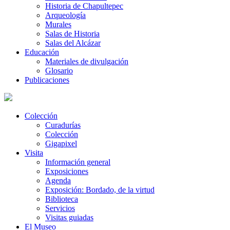
Historia de Chapultepec
Arqueología
Murales
Salas de Historia
Salas del Alcázar
Educación
Materiales de divulgación
Glosario
Publicaciones
Colección
Curadurías
Colección
Gigapixel
Visita
Información general
Exposiciones
Agenda
Exposición: Bordado, de la virtud
Biblioteca
Servicios
Visitas guiadas
El Museo