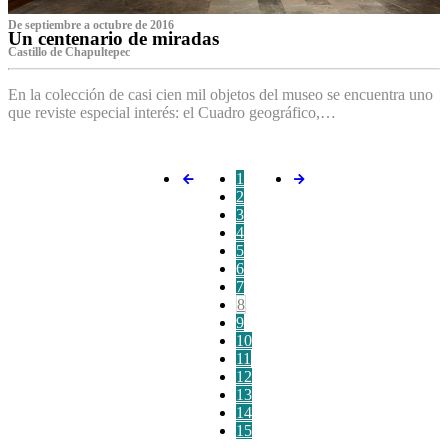
De septiembre a octubre de 2016
Un centenario de miradas
Castillo de Chapultepec
En la colección de casi cien mil objetos del museo se encuentra uno
que reviste especial interés: el Cuadro geográfico,…
1
2
3
4
5
6
7
8
9
10
11
12
13
14
15