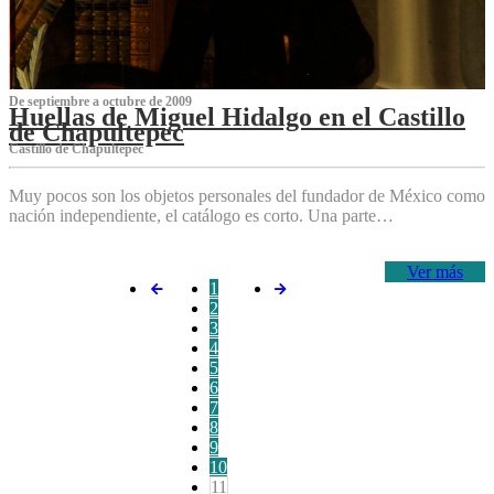
De septiembre a octubre de 2009
Huellas de Miguel Hidalgo en el Castillo
de Chapultepec
Castillo de Chapultepec
Muy pocos son los objetos personales del fundador de México como
nación independiente, el catálogo es corto. Una parte…
Ver más
1
2
3
4
5
6
7
8
9
10
11