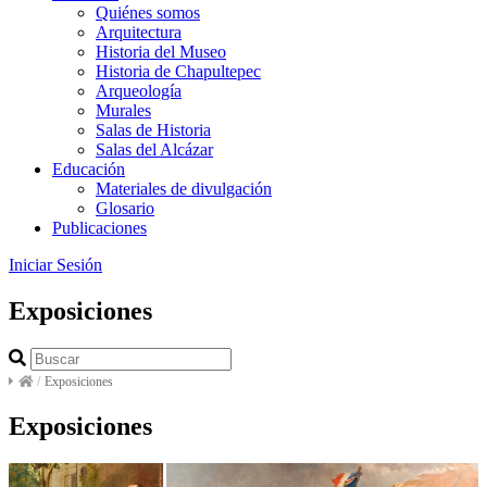
Quiénes somos
Arquitectura
Historia del Museo
Historia de Chapultepec
Arqueología
Murales
Salas de Historia
Salas del Alcázar
Educación
Materiales de divulgación
Glosario
Publicaciones
Iniciar Sesión
Exposiciones
/
Exposiciones
Exposiciones