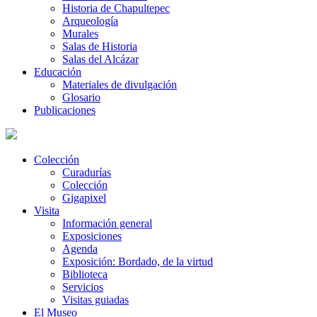
Historia de Chapultepec
Arqueología
Murales
Salas de Historia
Salas del Alcázar
Educación
Materiales de divulgación
Glosario
Publicaciones
Colección
Curadurías
Colección
Gigapixel
Visita
Información general
Exposiciones
Agenda
Exposición: Bordado, de la virtud
Biblioteca
Servicios
Visitas guiadas
El Museo