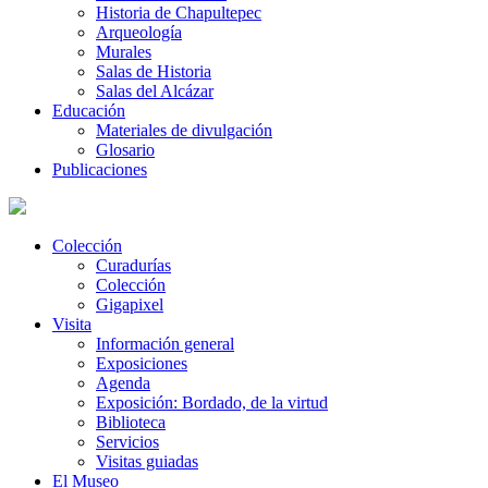
Historia de Chapultepec
Arqueología
Murales
Salas de Historia
Salas del Alcázar
Educación
Materiales de divulgación
Glosario
Publicaciones
Colección
Curadurías
Colección
Gigapixel
Visita
Información general
Exposiciones
Agenda
Exposición: Bordado, de la virtud
Biblioteca
Servicios
Visitas guiadas
El Museo