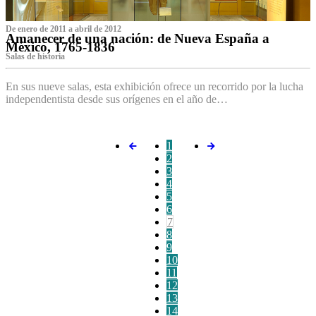
De enero de 2011 a abril de 2012
Amanecer de una nación: de Nueva España a
México, 1765-1836
Salas de historia
En sus nueve salas, esta exhibición ofrece un recorrido por la lucha
independentista desde sus orígenes en el año de…
1
2
3
4
5
6
7
8
9
10
11
12
13
14