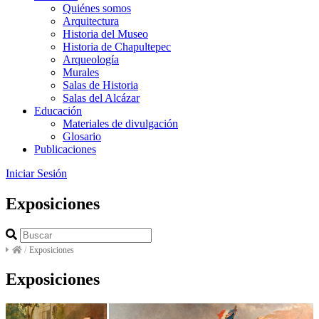
Quiénes somos
Arquitectura
Historia del Museo
Historia de Chapultepec
Arqueología
Murales
Salas de Historia
Salas del Alcázar
Educación
Materiales de divulgación
Glosario
Publicaciones
Iniciar Sesión
Exposiciones
/
Exposiciones
Exposiciones