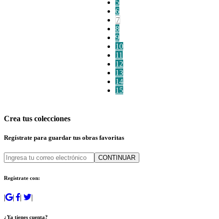
5
6
7
8
9
10
11
12
13
14
15
Crea tus colecciones
Regístrate para guardar tus obras favoritas
CONTINUAR
Regístrate con:
|
|
|
|
¿Ya tienes cuenta?