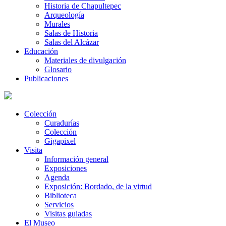
Historia de Chapultepec
Arqueología
Murales
Salas de Historia
Salas del Alcázar
Educación
Materiales de divulgación
Glosario
Publicaciones
Colección
Curadurías
Colección
Gigapixel
Visita
Información general
Exposiciones
Agenda
Exposición: Bordado, de la virtud
Biblioteca
Servicios
Visitas guiadas
El Museo