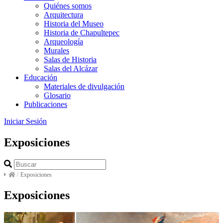
Quiénes somos
Arquitectura
Historia del Museo
Historia de Chapultepec
Arqueología
Murales
Salas de Historia
Salas del Alcázar
Educación
Materiales de divulgación
Glosario
Publicaciones
Iniciar Sesión
Exposiciones
/
Exposiciones
Exposiciones