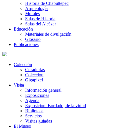
Historia de Chapultepec
Arqueología
Murales
Salas de Historia
Salas del Alcázar
Educación
Materiales de divulgación
Glosario
Publicaciones
Colección
Curadurías
Colección
Gigapixel
Visita
Información general
Exposiciones
Agenda
Exposición: Bordado, de la virtud
Biblioteca
Servicios
Visitas guiadas
El Museo