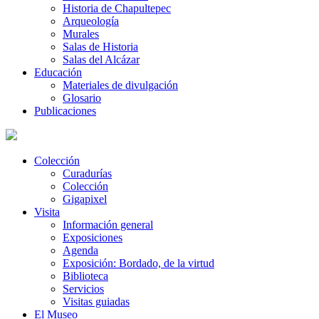
Historia de Chapultepec
Arqueología
Murales
Salas de Historia
Salas del Alcázar
Educación
Materiales de divulgación
Glosario
Publicaciones
Colección
Curadurías
Colección
Gigapixel
Visita
Información general
Exposiciones
Agenda
Exposición: Bordado, de la virtud
Biblioteca
Servicios
Visitas guiadas
El Museo