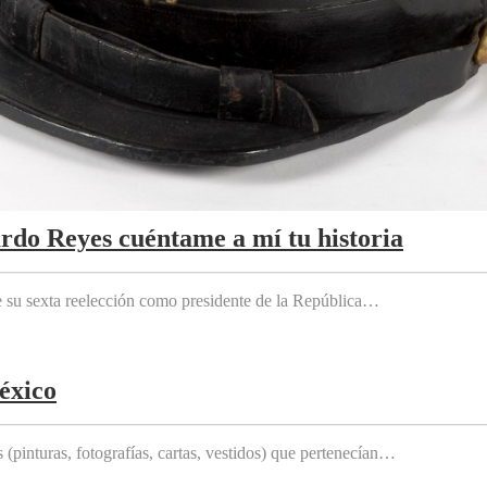
ardo Reyes cuéntame a mí tu historia
e su sexta reelección como presidente de la República…
éxico
(pinturas, fotografías, cartas, vestidos) que pertenecían…