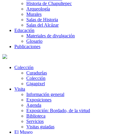
Historia de Chapultepec
Arqueología
Murales
Salas de Historia
Salas del Alcázar
Educación
Materiales de divulgación
Glosario
Publicaciones
Colección
Curadurías
Colección
Gigapixel
Visita
Información general
Exposiciones
Agenda
Exposición: Bordado, de la virtud
Biblioteca
Servicios
Visitas guiadas
El Museo