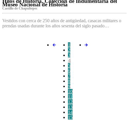
Hilos de Historia, Colección de Indumentaria del
Museo Nacional de Historia
Castillo de Chapultepec
Vestidos con cerca de 250 años de antigüedad, casacas militares o
prendas usadas durante los años sesenta del siglo pasado…
1
2
3
4
5
6
7
8
9
10
11
12
13
14
15