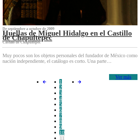
De septiembre a octubre de 2009
Huellas de Miguel Hidalgo en el Castillo
de Chapultepec
Castillo de Chapultepec
Muy pocos son los objetos personales del fundador de México como
nación independiente, el catálogo es corto. Una parte…
Ver más
1
2
3
4
5
6
7
8
9
10
11