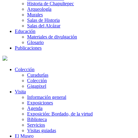
Historia de Chapultepec
Arqueología
Murales
Salas de Historia
Salas del Alcázar
Educación
Materiales de divulgación
Glosario
Publicaciones
Colección
Curadurías
Colección
Gigapixel
Visita
Información general
Exposiciones
Agenda
Exposición: Bordado, de la virtud
Biblioteca
Servicios
Visitas guiadas
El Museo