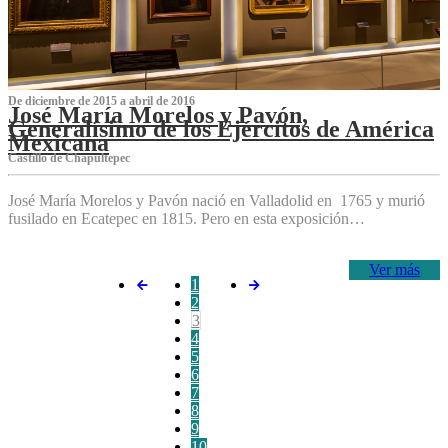
De diciembre de 2015 a abril de 2016
José María Morelos y Pavón,
Generalísimo de los Ejércitos de América
Mexicana
C‌astillo de Chapultepec
José María Morelos y Pavón nació en Valladolid en 1765 y murió
fusilado en Ecatepec en 1815. Pero en esta exposición…
Ver más
1
2
3
4
5
6
7
8
9
10