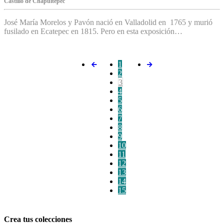
C‌astillo de Chapultepec
José María Morelos y Pavón nació en Valladolid en 1765 y murió
fusilado en Ecatepec en 1815. Pero en esta exposición…
1
2
3
4
5
6
7
8
9
10
11
12
13
14
15
Crea tus colecciones