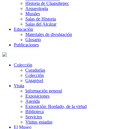
Historia de Chapultepec
Arqueología
Murales
Salas de Historia
Salas del Alcázar
Educación
Materiales de divulgación
Glosario
Publicaciones
Colección
Curadurías
Colección
Gigapixel
Visita
Información general
Exposiciones
Agenda
Exposición: Bordado, de la virtud
Biblioteca
Servicios
Visitas guiadas
El Museo