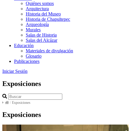
Quiénes somos
Arquitectura
Historia del Museo
Historia de Chapultepec
Arqueología
Murales
Salas de Historia
Salas del Alcázar
Educación
Materiales de divulgación
Glosario
Publicaciones
Iniciar Sesión
Exposiciones
/
Exposiciones
Exposiciones