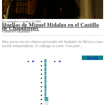
De septiembre a octubre de 2009
Huellas de Miguel Hidalgo en el Castillo
de Chapultepec
Castillo de Chapultepec
Muy pocos son los objetos personales del fundador de México como
nación independiente, el catálogo es corto. Una parte…
Ver más
1
2
3
4
5
6
7
8
9
10
11