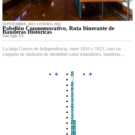
SEPTIEMBRE, 2021 A ENERO, 2022
Pabellón Conmemorativo, Ruta Itinerante de
Banderas Históricas
Sala Siglo XX
La larga Guerra de Independencia, entre 1810 y 1821, creó un
conjunto de símbolos de identidad como estandartes, banderas…
1
2
3
4
5
6
7
8
9
10
11
12