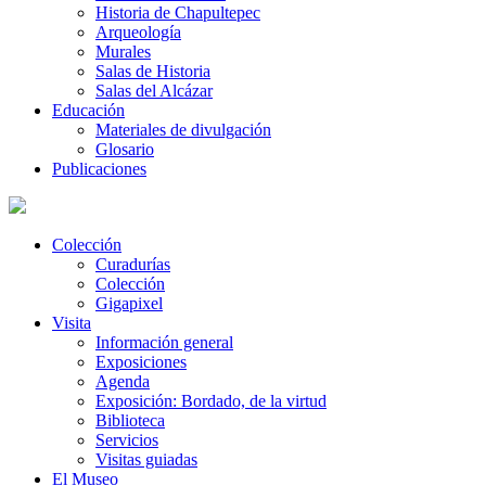
Historia de Chapultepec
Arqueología
Murales
Salas de Historia
Salas del Alcázar
Educación
Materiales de divulgación
Glosario
Publicaciones
Colección
Curadurías
Colección
Gigapixel
Visita
Información general
Exposiciones
Agenda
Exposición: Bordado, de la virtud
Biblioteca
Servicios
Visitas guiadas
El Museo