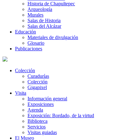
Historia de Chapultepec
Arqueología
Murales
Salas de Historia
Salas del Alcázar
Educación
Materiales de divulgación
Glosario
Publicaciones
Colección
Curadurías
Colección
Gigapixel
Visita
Información general
Exposiciones
Agenda
Exposición: Bordado, de la virtud
Biblioteca
Servicios
Visitas guiadas
El Museo