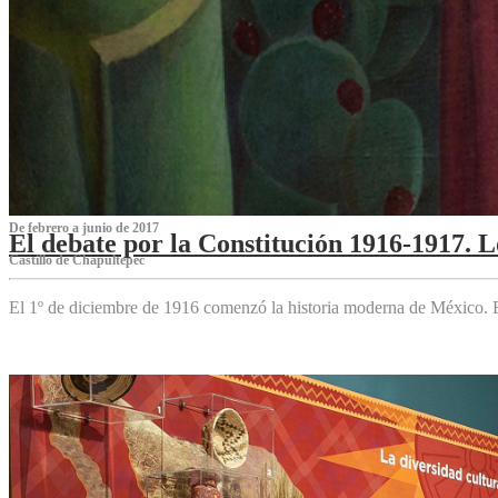
De febrero a junio de 2017
El debate por la Constitución 1916-1917. 
Castillo de Chapultepec
El 1º de diciembre de 1916 comenzó la historia moderna de México. Es