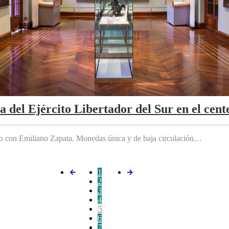
da del Ejército Libertador del Sur en el cen
do con Emiliano Zapata. Monedas única y de baja circulación…
1
2
3
4
5
6
7