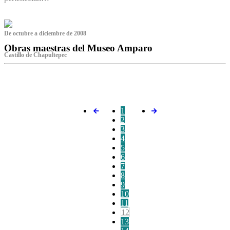
De octubre a diciembre de 2008
Obras maestras del Museo Amparo
Castillo de Chapultepec
‌
1
2
3
4
5
6
7
8
9
10
11
12
13