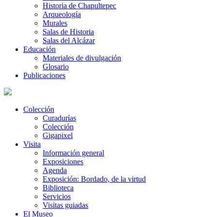
Historia de Chapultepec
Arqueología
Murales
Salas de Historia
Salas del Alcázar
Educación
Materiales de divulgación
Glosario
Publicaciones
Colección
Curadurías
Colección
Gigapixel
Visita
Información general
Exposiciones
Agenda
Exposición: Bordado, de la virtud
Biblioteca
Servicios
Visitas guiadas
El Museo