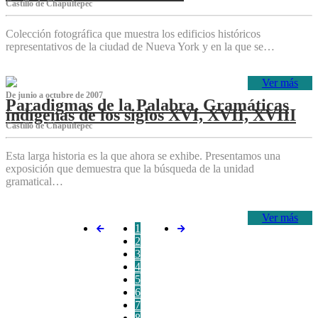
Castillo de Chapultepec
Colección fotográfica que muestra los edificios históricos
representativos de la ciudad de Nueva York y en la que se…
Ver más
De junio a octubre de 2007
Paradigmas de la Palabra. Gramáticas
indígenas de los siglos XVI, XVII, XVIII
Castillo de Chapultepec
Esta larga historia es la que ahora se exhibe. Presentamos una
exposición que demuestra que la búsqueda de la unidad
gramatical…
Ver más
1
2
3
4
5
6
7
8