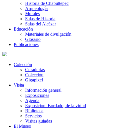
Historia de Chapultepec
Arqueología
Murales
Salas de Historia
Salas del Alcázar
Educación
Materiales de divulgación
Glosario
Publicaciones
Colección
Curadurías
Colección
Gigapixel
Visita
Información general
Exposiciones
Agenda
Exposición: Bordado, de la virtud
Biblioteca
Servicios
Visitas guiadas
El Museo