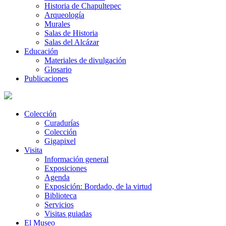
Historia de Chapultepec
Arqueología
Murales
Salas de Historia
Salas del Alcázar
Educación
Materiales de divulgación
Glosario
Publicaciones
Colección
Curadurías
Colección
Gigapixel
Visita
Información general
Exposiciones
Agenda
Exposición: Bordado, de la virtud
Biblioteca
Servicios
Visitas guiadas
El Museo