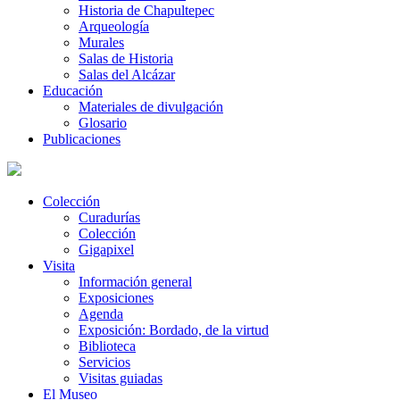
Historia de Chapultepec
Arqueología
Murales
Salas de Historia
Salas del Alcázar
Educación
Materiales de divulgación
Glosario
Publicaciones
Colección
Curadurías
Colección
Gigapixel
Visita
Información general
Exposiciones
Agenda
Exposición: Bordado, de la virtud
Biblioteca
Servicios
Visitas guiadas
El Museo