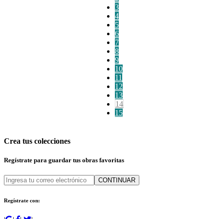
3
4
5
6
7
8
9
10
11
12
13
14
15
Crea tus colecciones
Regístrate para guardar tus obras favoritas
CONTINUAR
Regístrate con: