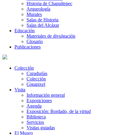
Historia de Chapultepec
Arqueología
Murales
Salas de Historia
Salas del Alcázar
Educación
Materiales de divulgación
Glosario
Publicaciones
Colección
Curadurías
Colección
Gigapixel
Visita
Información general
Exposiciones
Agenda
Exposición: Bordado, de la virtud
Biblioteca
Servicios
Visitas guiadas
El Museo