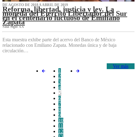
DE AGOSTO DE 2018 A ABRIL DE 2019
Reforma, libertad, justicia y ley. La
moneda del Ejército Libertador del Sur
en el centenario luctuoso de Emiliano
Zapata
Sala Siglo XX
Esta muestra exhibe parte del acervo del Banco de México
relacionado con Emiliano Zapata. Monedas única y de baja
circulación…
Ver más
1
2
3
4
5
6
7
8
9
10
11
12
13