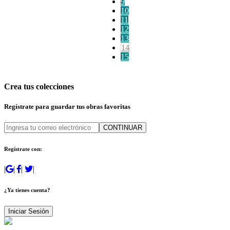
9
10
11
12
13
14
15
Crea tus colecciones
Regístrate para guardar tus obras favoritas
CONTINUAR
Regístrate con:
|
|
|
|
¿Ya tienes cuenta?
Iniciar Sesión