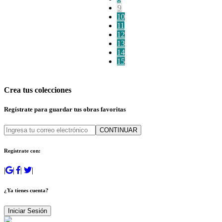
9
10
11
12
13
14
15
Crea tus colecciones
Regístrate para guardar tus obras favoritas
CONTINUAR
Regístrate con:
|
|
|
|
¿Ya tienes cuenta?
Iniciar Sesión