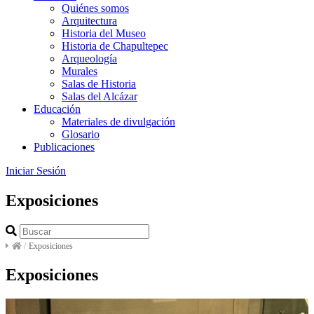
Quiénes somos
Arquitectura
Historia del Museo
Historia de Chapultepec
Arqueología
Murales
Salas de Historia
Salas del Alcázar
Educación
Materiales de divulgación
Glosario
Publicaciones
Iniciar Sesión
Exposiciones
/
Exposiciones
Exposiciones