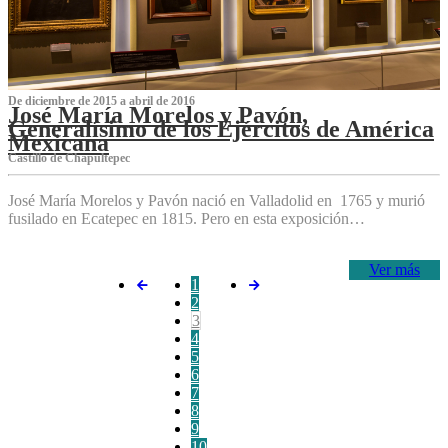
De diciembre de 2015 a abril de 2016
José María Morelos y Pavón,
Generalísimo de los Ejércitos de América
Mexicana
C‌astillo de Chapultepec
José María Morelos y Pavón nació en Valladolid en 1765 y murió
fusilado en Ecatepec en 1815. Pero en esta exposición…
Ver más
1
2
3
4
5
6
7
8
9
10