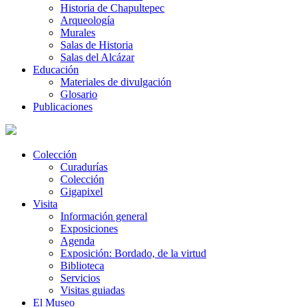
Historia de Chapultepec
Arqueología
Murales
Salas de Historia
Salas del Alcázar
Educación
Materiales de divulgación
Glosario
Publicaciones
Colección
Curadurías
Colección
Gigapixel
Visita
Información general
Exposiciones
Agenda
Exposición: Bordado, de la virtud
Biblioteca
Servicios
Visitas guiadas
El Museo