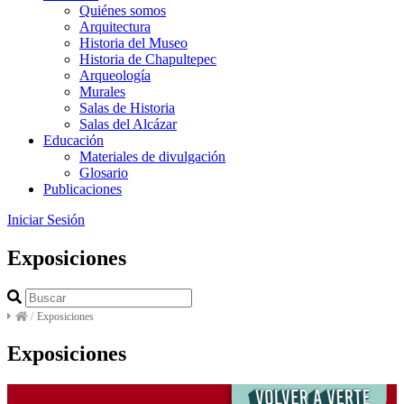
Quiénes somos
Arquitectura
Historia del Museo
Historia de Chapultepec
Arqueología
Murales
Salas de Historia
Salas del Alcázar
Educación
Materiales de divulgación
Glosario
Publicaciones
Iniciar Sesión
Exposiciones
/
Exposiciones
Exposiciones