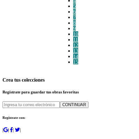
4
5
6
7
8
9
10
11
12
13
14
15
Crea tus colecciones
Regístrate para guardar tus obras favoritas
CONTINUAR
Regístrate con:
|
|
|
|