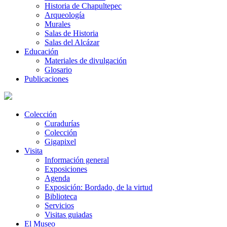
Historia de Chapultepec
Arqueología
Murales
Salas de Historia
Salas del Alcázar
Educación
Materiales de divulgación
Glosario
Publicaciones
Colección
Curadurías
Colección
Gigapixel
Visita
Información general
Exposiciones
Agenda
Exposición: Bordado, de la virtud
Biblioteca
Servicios
Visitas guiadas
El Museo