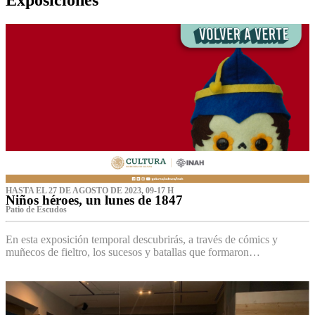
HASTA EL 27 DE AGOSTO DE 2023, 09-17 H
Niños héroes, un lunes de 1847
Patio de Escudos
En esta exposición temporal descubrirás, a través de cómics y
muñecos de fieltro, los sucesos y batallas que formaron…