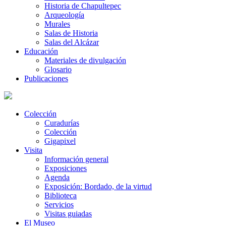
Historia de Chapultepec
Arqueología
Murales
Salas de Historia
Salas del Alcázar
Educación
Materiales de divulgación
Glosario
Publicaciones
Colección
Curadurías
Colección
Gigapixel
Visita
Información general
Exposiciones
Agenda
Exposición: Bordado, de la virtud
Biblioteca
Servicios
Visitas guiadas
El Museo