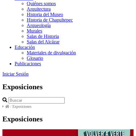
Quiénes somos
Arquitectura
Historia del Museo
Historia de Chapultepec
Arqueología
Murales
Salas de Historia
Salas del Alcázar
Educación
Materiales de divulgación
Glosario
Publicaciones
Iniciar Sesión
Exposiciones
/
Exposiciones
Exposiciones