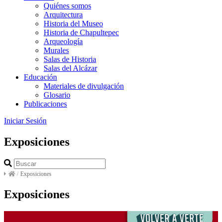
Quiénes somos
Arquitectura
Historia del Museo
Historia de Chapultepec
Arqueología
Murales
Salas de Historia
Salas del Alcázar
Educación
Materiales de divulgación
Glosario
Publicaciones
Iniciar Sesión
Exposiciones
/
Exposiciones
Exposiciones