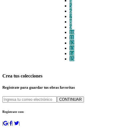
4
5
6
7
8
9
10
11
12
13
14
15
Crea tus colecciones
Regístrate para guardar tus obras favoritas
CONTINUAR
Regístrate con:
|
|
|
|