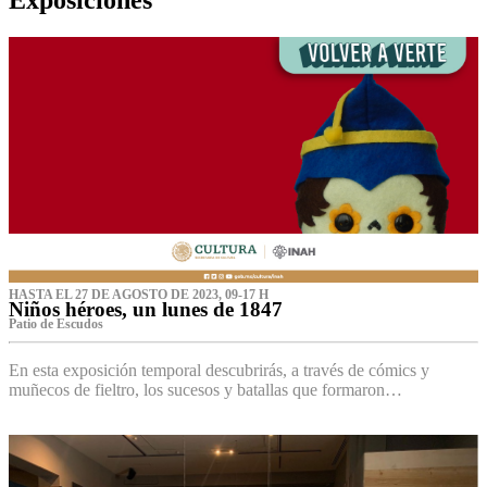
HASTA EL 27 DE AGOSTO DE 2023, 09-17 H
Niños héroes, un lunes de 1847
Patio de Escudos
En esta exposición temporal descubrirás, a través de cómics y
muñecos de fieltro, los sucesos y batallas que formaron…