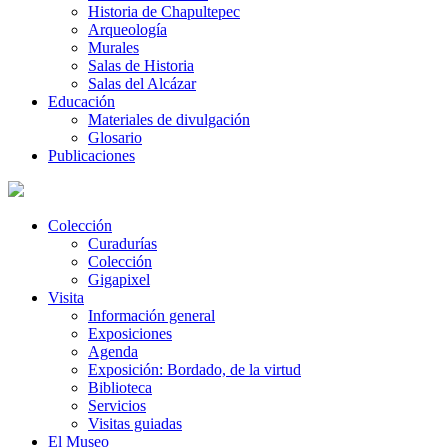
Historia de Chapultepec
Arqueología
Murales
Salas de Historia
Salas del Alcázar
Educación
Materiales de divulgación
Glosario
Publicaciones
Colección
Curadurías
Colección
Gigapixel
Visita
Información general
Exposiciones
Agenda
Exposición: Bordado, de la virtud
Biblioteca
Servicios
Visitas guiadas
El Museo