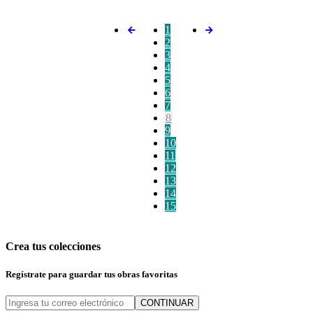
1
2
3
4
5
6
7
8
9
10
11
12
13
14
15
Crea tus colecciones
Regístrate para guardar tus obras favoritas
CONTINUAR