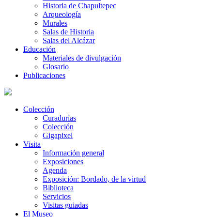
Historia de Chapultepec
Arqueología
Murales
Salas de Historia
Salas del Alcázar
Educación
Materiales de divulgación
Glosario
Publicaciones
Colección
Curadurías
Colección
Gigapixel
Visita
Información general
Exposiciones
Agenda
Exposición: Bordado, de la virtud
Biblioteca
Servicios
Visitas guiadas
El Museo