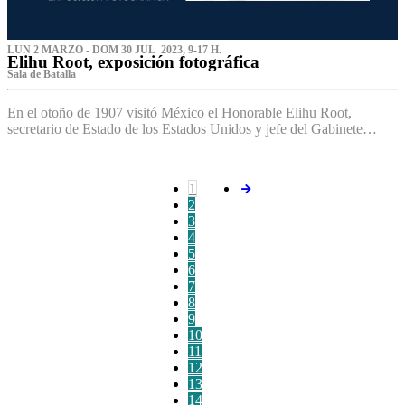
LUN 2 MARZO - DOM 30 JUL 2023, 9-17 H.
Elihu Root, exposición fotográfica
Sala de Batalla
En el otoño de 1907 visitó México el Honorable Elihu Root,
secretario de Estado de los Estados Unidos y jefe del Gabinete…
1
2
3
4
5
6
7
8
9
10
11
12
13
14