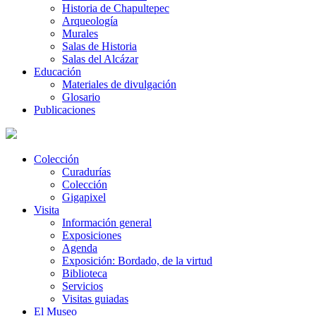
Historia de Chapultepec
Arqueología
Murales
Salas de Historia
Salas del Alcázar
Educación
Materiales de divulgación
Glosario
Publicaciones
Colección
Curadurías
Colección
Gigapixel
Visita
Información general
Exposiciones
Agenda
Exposición: Bordado, de la virtud
Biblioteca
Servicios
Visitas guiadas
El Museo