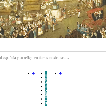
ral española y su reflejo en tierras mexicanas.…
1
2
3
4
5
6
7
8