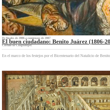
De finales de 2006 a comienzos de 2007
El buen ciudadano: Benito Juárez (1806-2
Castillo de Chapultepec
En el marco de los festejos por el Bicentenario del Natalicio de Beni