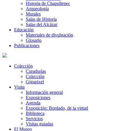
Historia de Chapultepec
Arqueología
Murales
Salas de Historia
Salas del Alcázar
Educación
Materiales de divulgación
Glosario
Publicaciones
Colección
Curadurías
Colección
Gigapixel
Visita
Información general
Exposiciones
Agenda
Exposición: Bordado, de la virtud
Biblioteca
Servicios
Visitas guiadas
El Museo