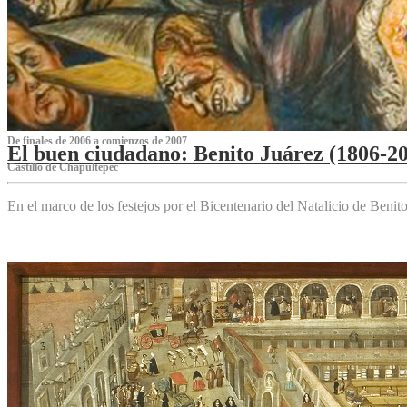
De finales de 2006 a comienzos de 2007
El buen ciudadano: Benito Juárez (1806-2
Castillo de Chapultepec
En el marco de los festejos por el Bicentenario del Natalicio de Beni