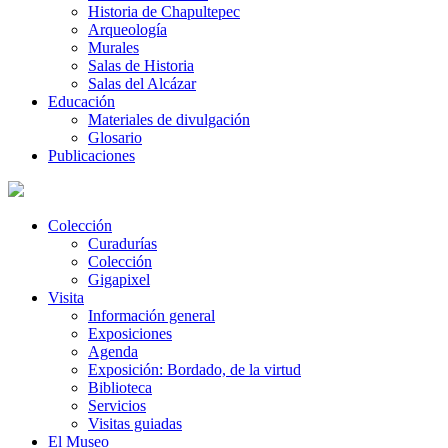
Historia de Chapultepec
Arqueología
Murales
Salas de Historia
Salas del Alcázar
Educación
Materiales de divulgación
Glosario
Publicaciones
Colección
Curadurías
Colección
Gigapixel
Visita
Información general
Exposiciones
Agenda
Exposición: Bordado, de la virtud
Biblioteca
Servicios
Visitas guiadas
El Museo