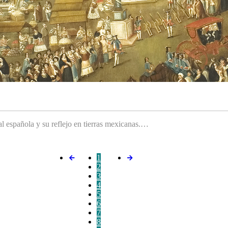
ral española y su reflejo en tierras mexicanas.…
1
2
3
4
5
6
7
8