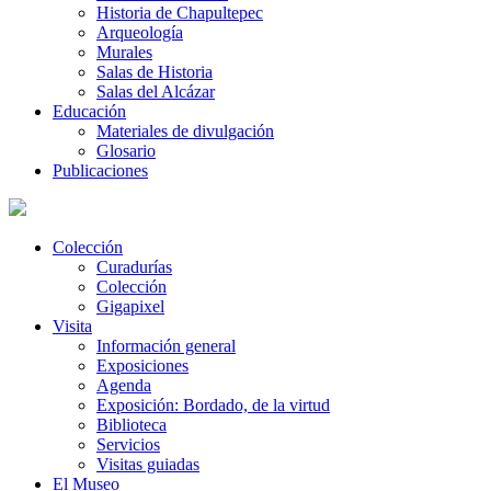
Historia de Chapultepec
Arqueología
Murales
Salas de Historia
Salas del Alcázar
Educación
Materiales de divulgación
Glosario
Publicaciones
Colección
Curadurías
Colección
Gigapixel
Visita
Información general
Exposiciones
Agenda
Exposición: Bordado, de la virtud
Biblioteca
Servicios
Visitas guiadas
El Museo