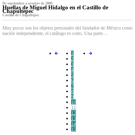
De septiembre a octubre de 2009
Huellas de Miguel Hidalgo en el Castillo de
Chapultepec
Castillo de Chapultepec
Muy pocos son los objetos personales del fundador de México como
nación independiente, el catálogo es corto. Una parte…
1
2
3
4
5
6
7
8
9
10
11
12
13
14
15