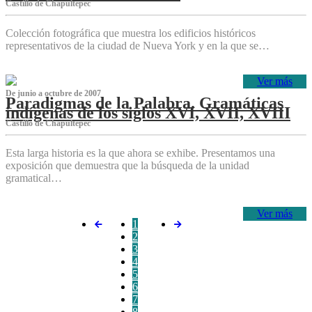
Castillo de Chapultepec
Colección fotográfica que muestra los edificios históricos
representativos de la ciudad de Nueva York y en la que se…
Ver más
De junio a octubre de 2007
Paradigmas de la Palabra. Gramáticas
indígenas de los siglos XVI, XVII, XVIII
Castillo de Chapultepec
Esta larga historia es la que ahora se exhibe. Presentamos una
exposición que demuestra que la búsqueda de la unidad
gramatical…
Ver más
1
2
3
4
5
6
7
8