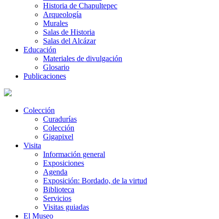
Historia de Chapultepec
Arqueología
Murales
Salas de Historia
Salas del Alcázar
Educación
Materiales de divulgación
Glosario
Publicaciones
Colección
Curadurías
Colección
Gigapixel
Visita
Información general
Exposiciones
Agenda
Exposición: Bordado, de la virtud
Biblioteca
Servicios
Visitas guiadas
El Museo