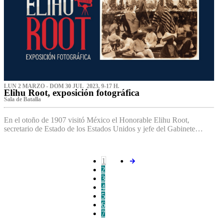
LUN 2 MARZO - DOM 30 JUL 2023, 9-17 H.
Elihu Root, exposición fotográfica
Sala de Batalla
En el otoño de 1907 visitó México el Honorable Elihu Root,
secretario de Estado de los Estados Unidos y jefe del Gabinete…
1
2
3
4
5
6
7