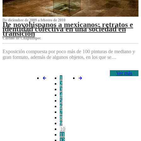
De diciembre de 2009 a febrero de 2010
De novohispanos a mexicanos: retratos e
identidad colectiva en una sociedad en
transición
Castillo de Chapultepec
Exposición compuesta por poco más de 100 pinturas de mediano y
gran formato, además de algunos objetos, en los que se…
Ver más
1
2
3
4
5
6
7
8
9
10
11
12