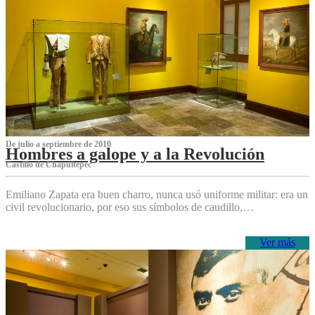
De julio a septiembre de 2010
Hombres a galope y a la Revolución
Castillo de Chapultepec
Emiliano Zapata era buen charro, nunca usó uniforme militar: era un
civil revolucionario, por eso sus símbolos de caudillo,…
Ver más