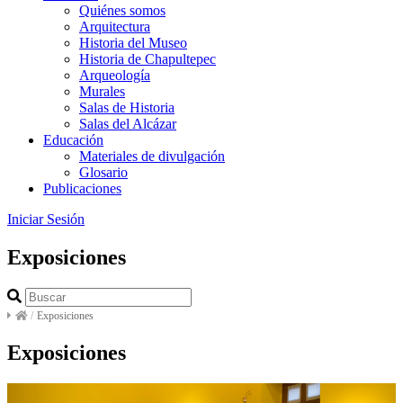
Quiénes somos
Arquitectura
Historia del Museo
Historia de Chapultepec
Arqueología
Murales
Salas de Historia
Salas del Alcázar
Educación
Materiales de divulgación
Glosario
Publicaciones
Iniciar Sesión
Exposiciones
/
Exposiciones
Exposiciones