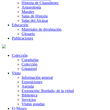
Historia de Chapultepec
Arqueología
Murales
Salas de Historia
Salas del Alcázar
Educación
Materiales de divulgación
Glosario
Publicaciones
Colección
Curadurías
Colección
Gigapixel
Visita
Información general
Exposiciones
Agenda
Exposición: Bordado, de la virtud
Biblioteca
Servicios
Visitas guiadas
El Museo