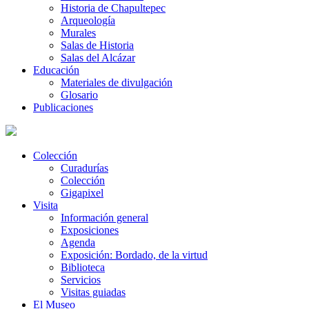
Historia de Chapultepec
Arqueología
Murales
Salas de Historia
Salas del Alcázar
Educación
Materiales de divulgación
Glosario
Publicaciones
Colección
Curadurías
Colección
Gigapixel
Visita
Información general
Exposiciones
Agenda
Exposición: Bordado, de la virtud
Biblioteca
Servicios
Visitas guiadas
El Museo