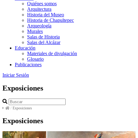
Quiénes somos
Arquitectura
Historia del Museo
Historia de Chapultepec
Arqueología
Murales
Salas de Historia
Salas del Alcázar
Educación
Materiales de divulgación
Glosario
Publicaciones
Iniciar Sesión
Exposiciones
/
Exposiciones
Exposiciones