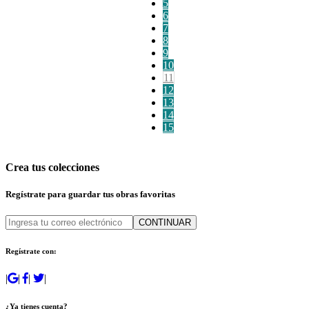
5
6
7
8
9
10
11
12
13
14
15
Crea tus colecciones
Regístrate para guardar tus obras favoritas
CONTINUAR
Regístrate con:
|
|
|
|
¿Ya tienes cuenta?