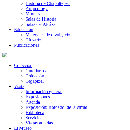
Historia de Chapultepec
Arqueología
Murales
Salas de Historia
Salas del Alcázar
Educación
Materiales de divulgación
Glosario
Publicaciones
Colección
Curadurías
Colección
Gigapixel
Visita
Información general
Exposiciones
Agenda
Exposición: Bordado, de la virtud
Biblioteca
Servicios
Visitas guiadas
El Museo