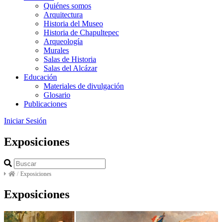
Quiénes somos
Arquitectura
Historia del Museo
Historia de Chapultepec
Arqueología
Murales
Salas de Historia
Salas del Alcázar
Educación
Materiales de divulgación
Glosario
Publicaciones
Iniciar Sesión
Exposiciones
/
Exposiciones
Exposiciones