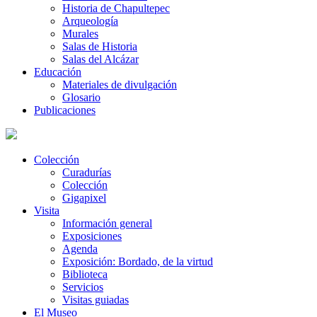
Historia de Chapultepec
Arqueología
Murales
Salas de Historia
Salas del Alcázar
Educación
Materiales de divulgación
Glosario
Publicaciones
Colección
Curadurías
Colección
Gigapixel
Visita
Información general
Exposiciones
Agenda
Exposición: Bordado, de la virtud
Biblioteca
Servicios
Visitas guiadas
El Museo