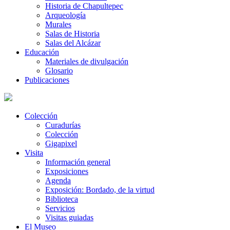
Historia de Chapultepec
Arqueología
Murales
Salas de Historia
Salas del Alcázar
Educación
Materiales de divulgación
Glosario
Publicaciones
Colección
Curadurías
Colección
Gigapixel
Visita
Información general
Exposiciones
Agenda
Exposición: Bordado, de la virtud
Biblioteca
Servicios
Visitas guiadas
El Museo